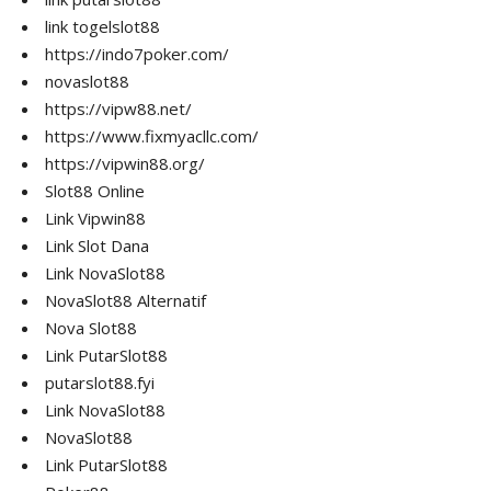
link togelslot88
https://indo7poker.com/
novaslot88
https://vipw88.net/
https://www.fixmyacllc.com/
https://vipwin88.org/
Slot88 Online
Link Vipwin88
Link Slot Dana
Link NovaSlot88
NovaSlot88 Alternatif
Nova Slot88
Link PutarSlot88
putarslot88.fyi
Link NovaSlot88
NovaSlot88
Link PutarSlot88