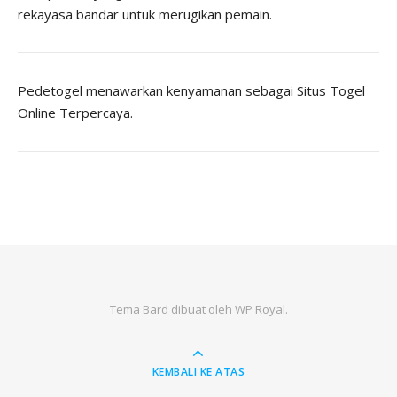
rekayasa bandar untuk merugikan pemain.
Pedetogel
menawarkan kenyamanan sebagai Situs Togel
Online Terpercaya.
Tema Bard dibuat oleh
WP Royal
.
KEMBALI KE ATAS