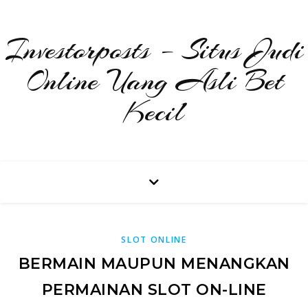
Investorposts – Situs Judi
Online Uang Asli Bet
Kecil
SLOT ONLINE
BERMAIN MAUPUN MENANGKAN
PERMAINAN SLOT ON-LINE