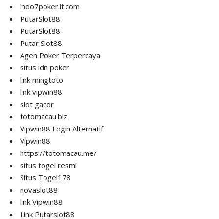
indo7poker.it.com
PutarSlot88
PutarSlot88
Putar Slot88
Agen Poker Terpercaya
situs idn poker
link mingtoto
link vipwin88
slot gacor
totomacau.biz
Vipwin88 Login Alternatif
Vipwin88
https://totomacau.me/
situs togel resmi
Situs Togel178
novaslot88
link Vipwin88
Link Putarslot88