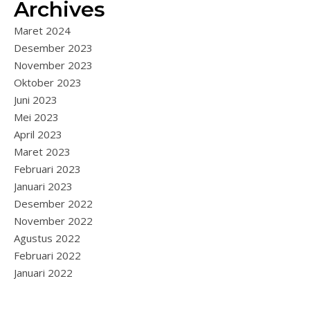
Archives
Maret 2024
Desember 2023
November 2023
Oktober 2023
Juni 2023
Mei 2023
April 2023
Maret 2023
Februari 2023
Januari 2023
Desember 2022
November 2022
Agustus 2022
Februari 2022
Januari 2022