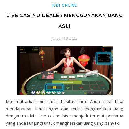
JUDI ONLINE
LIVE CASINO DEALER MENGGUNAKAN UANG
ASLI
Januari 19, 2022
Mari daftarkan diri anda di situs kami. Anda pasti bisa
mendapatkan keuntungan dan mulai menghasilkan uang
dengan mudah. Live casino bisa menjadi tempat pertama
yang anda kunjungi untuk menghasilkan uang yang banyak.