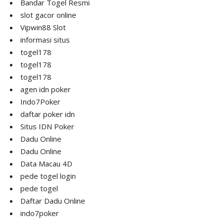
Bandar Togel Resmi
slot gacor online
Vipwin88 Slot
informasi situs
togel178
togel178
togel178
agen idn poker
Indo7Poker
daftar poker idn
Situs IDN Poker
Dadu Online
Dadu Online
Data Macau 4D
pede togel login
pede togel
Daftar Dadu Online
indo7poker