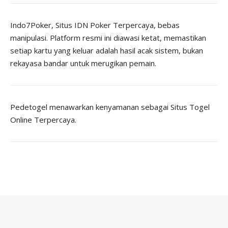
Indo7Poker,
Situs IDN Poker
Terpercaya, bebas
manipulasi. Platform resmi ini diawasi ketat, memastikan
setiap kartu yang keluar adalah hasil acak sistem, bukan
rekayasa bandar untuk merugikan pemain.
Pedetogel
menawarkan kenyamanan sebagai Situs Togel
Online Terpercaya.