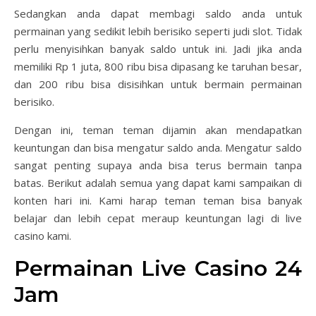
Sedangkan anda dapat membagi saldo anda untuk
permainan yang sedikit lebih berisiko seperti judi slot. Tidak
perlu menyisihkan banyak saldo untuk ini. Jadi jika anda
memiliki Rp 1 juta, 800 ribu bisa dipasang ke taruhan besar,
dan 200 ribu bisa disisihkan untuk bermain permainan
berisiko.
Dengan ini, teman teman dijamin akan mendapatkan
keuntungan dan bisa mengatur saldo anda. Mengatur saldo
sangat penting supaya anda bisa terus bermain tanpa
batas. Berikut adalah semua yang dapat kami sampaikan di
konten hari ini. Kami harap teman teman bisa banyak
belajar dan lebih cepat meraup keuntungan lagi di
live
casino kami
.
Permainan Live Casino 24
Jam