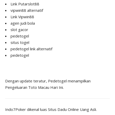
Link Putarslot88
vipwin88 alternatif
Link Vipwin88
agen judi bola
slot gacor
pedetogel
situs togel
pedetogel link alternatif
pedetogel
Dengan update teratur,
Pedetogel
menampilkan
Pengeluaran Toto Macau Hari Ini.
Indo7Poker dikenal luas Situs
Dadu Online Uang Asli
.