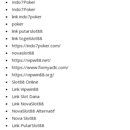
Indo7Poker
Indo7Poker
link indo7poker
poker
link putarslot88
link togelslot88
https://indo7poker.com/
novaslot88
https://vipw88.net/
https://www.fixmyacllc.com/
https://vipwin88.org/
Slot88 Online
Link Vipwin88
Link Slot Dana
Link NovaSlot88
NovaSlot88 Alternatif
Nova Slot88
Link PutarSlot88