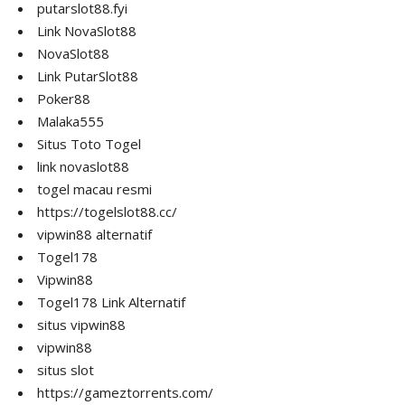
putarslot88.fyi
Link NovaSlot88
NovaSlot88
Link PutarSlot88
Poker88
Malaka555
Situs Toto Togel
link novaslot88
togel macau resmi
https://togelslot88.cc/
vipwin88 alternatif
Togel178
Vipwin88
Togel178 Link Alternatif
situs vipwin88
vipwin88
situs slot
https://gameztorrents.com/