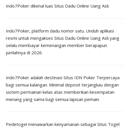
Indo7Poker dikenal luas Situs
Dadu Online Uang Asli
.
Indo7Poker, platform dadu nomor satu. Unduh aplikasi
resmi untuk mengakses
Situs Dadu Online
Uang Asli yang
selalu membayar kemenangan member berapapun
jumlahnya di 2026.
Indo7Poker adalah destinasi Situs
IDN Poker
Terpercaya
bagi semua kalangan. Minimal deposit terjangkau dengan
sistem permainan kelas atas memberikan kesempatan
menang yang sama bagi semua lapisan pemain.
Pedetogel
menawarkan kenyamanan sebagai Situs Togel