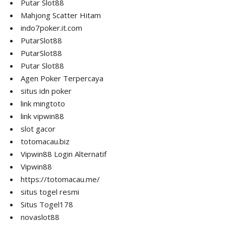
Putar Slot88
Mahjong Scatter Hitam
indo7poker.it.com
PutarSlot88
PutarSlot88
Putar Slot88
Agen Poker Terpercaya
situs idn poker
link mingtoto
link vipwin88
slot gacor
totomacau.biz
Vipwin88 Login Alternatif
Vipwin88
https://totomacau.me/
situs togel resmi
Situs Togel178
novaslot88