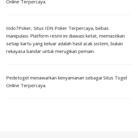
Online Terpercaya.
Indo7Poker,
Situs IDN Poker
Terpercaya, bebas
manipulasi. Platform resmi ini diawasi ketat, memastikan
setiap kartu yang keluar adalah hasil acak sistem, bukan
rekayasa bandar untuk merugikan pemain.
Pedetogel
menawarkan kenyamanan sebagai Situs Togel
Online Terpercaya.