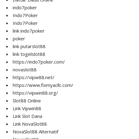
indo7poker
Indo7Poker
Indo7Poker
link indo7poker
poker
link putarslot88
link togelslot88
https://indo7poker.com/
novaslot88
https://vipw88.net/
https://www.fixmyacllc.com/
https://vipwin88.org/
Slot88 Online
Link Vipwin88
Link Slot Dana
Link NovaSlot88
NovaSlot88 Alternatif