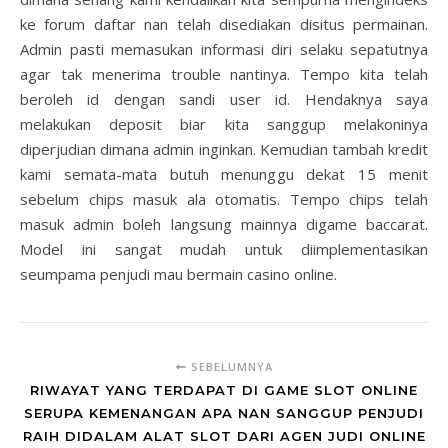
ke forum daftar nan telah disediakan disitus permainan.
Admin pasti memasukan informasi diri selaku sepatutnya
agar tak menerima trouble nantinya. Tempo kita telah
beroleh id dengan sandi user id. Hendaknya saya
melakukan deposit biar kita sanggup melakoninya
diperjudian dimana admin inginkan. Kemudian tambah kredit
kami semata-mata butuh menunggu dekat 15 menit
sebelum chips masuk ala otomatis. Tempo chips telah
masuk admin boleh langsung mainnya digame baccarat.
Model ini sangat mudah untuk diimplementasikan
seumpama penjudi mau bermain casino online.
SEBELUMNYA
RIWAYAT YANG TERDAPAT DI GAME SLOT ONLINE
SERUPA KEMENANGAN APA NAN SANGGUP PENJUDI
RAIH DIDALAM ALAT SLOT DARI AGEN JUDI ONLINE