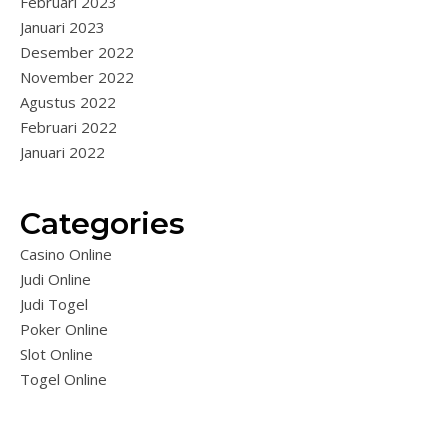
Februari 2023
Januari 2023
Desember 2022
November 2022
Agustus 2022
Februari 2022
Januari 2022
Categories
Casino Online
Judi Online
Judi Togel
Poker Online
Slot Online
Togel Online