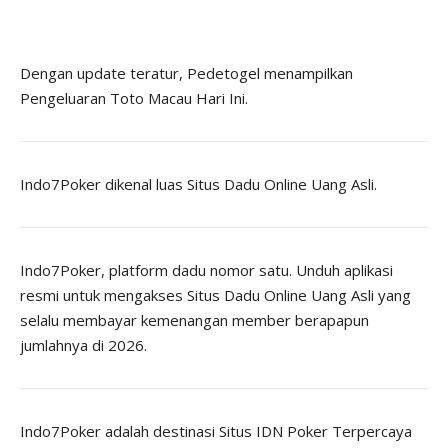
Dengan update teratur,
Pedetogel
menampilkan
Pengeluaran Toto Macau Hari Ini.
Indo7Poker dikenal luas Situs
Dadu Online Uang Asli
.
Indo7Poker, platform dadu nomor satu. Unduh aplikasi
resmi untuk mengakses
Situs Dadu Online
Uang Asli yang
selalu membayar kemenangan member berapapun
jumlahnya di 2026.
Indo7Poker adalah destinasi Situs
IDN Poker
Terpercaya