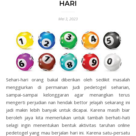
HARI
Mei 3, 2023
Sehari-hari orang bakal diberikan oleh sedikit masalah
menggiurkan di permainan Judi pedetogel seharian,
sampai-sampai kelonggaran agar menangkan terus
mengerti perjudian nan hendak bettor jelajah sekarang ini
jadi makin lebih banyak untuk dicapai. Karena masih biar
beroleh jaya kita memerlukan untuk tambah berhati-hati
selagi ingin menentukan bentuk aktivitas taruhan online
pedetogel yang mau berjalan hari ini. Karena satu-persatu