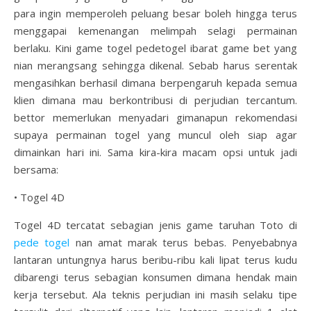
para ingin memperoleh peluang besar boleh hingga terus
menggapai kemenangan melimpah selagi permainan
berlaku. Kini game togel pedetogel ibarat game bet yang
nian merangsang sehingga dikenal. Sebab harus serentak
mengasihkan berhasil dimana berpengaruh kepada semua
klien dimana mau berkontribusi di perjudian tercantum.
bettor memerlukan menyadari gimanapun rekomendasi
supaya permainan togel yang muncul oleh siap agar
dimainkan hari ini. Sama kira-kira macam opsi untuk jadi
bersama:
• Togel 4D
Togel 4D tercatat sebagian jenis game taruhan Toto di
pede togel
nan amat marak terus bebas. Penyebabnya
lantaran untungnya harus beribu-ribu kali lipat terus kudu
dibarengi terus sebagian konsumen dimana hendak main
kerja tersebut. Ala teknis perjudian ini masih selaku tipe