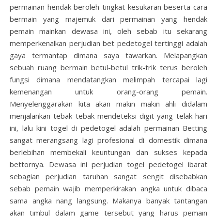
permainan hendak beroleh tingkat kesukaran beserta cara
bermain yang majemuk dari permainan yang hendak
pemain mainkan dewasa ini, oleh sebab itu sekarang
memperkenalkan perjudian bet pedetogel tertinggi adalah
gaya termantap dimana saya tawarkan. Melapangkan
sebuah ruang bermain betul-betul trik-trik terus beroleh
fungsi dimana mendatangkan melimpah tercapai lagi
kemenangan untuk orang-orang pemain.
Menyelenggarakan kita akan makin makin ahli didalam
menjalankan tebak tebak mendeteksi digit yang telak hari
ini, lalu kini togel di pedetogel adalah permainan Betting
sangat merangsang lagi profesional di domestik dimana
berlebihan membekali keuntungan dan sukses kepada
bettornya. Dewasa ini perjudian togel pedetogel ibarat
sebagian perjudian taruhan sangat sengit disebabkan
sebab pemain wajib memperkirakan angka untuk dibaca
sama angka nang langsung. Makanya banyak tantangan
akan timbul dalam game tersebut yang harus pemain