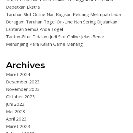
Dapetkan Ekstra
Taruhan Slot Online Nan Bagikan Peluang Melimpah Laba
Beragam Taruhan Togel On-Line Nan Sering Dijalankan
Lantaran Semua Anda Togel
Tautan-Fitur Didalam Judi Slot Online Jelas-Benar
Menunjang Para Kalian Game Menang
Archives
Maret 2024
Desember 2023
November 2023
Oktober 2023
Juni 2023
Mei 2023
April 2023
Maret 2023