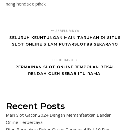
nang hendak dipihak.
SEBELUMNYA
SELURUH KEUNTUNGAN MAIN TARUHAN DI SITUS
SLOT ONLINE SILAM PUTARSLOT88 SEKARANG
LEBIH BARU
PERMAINAN SLOT ONLINE JEMPOLAN BEKAL
RENDAH OLEH SEBAB ITU RAMAI
Recent Posts
Main Slot Gacor 2024 Dengan Memanfaatkan Bandar
Online Terpercaya
Situs Permainan Poker Online Terunggul Bet 10 Ribu