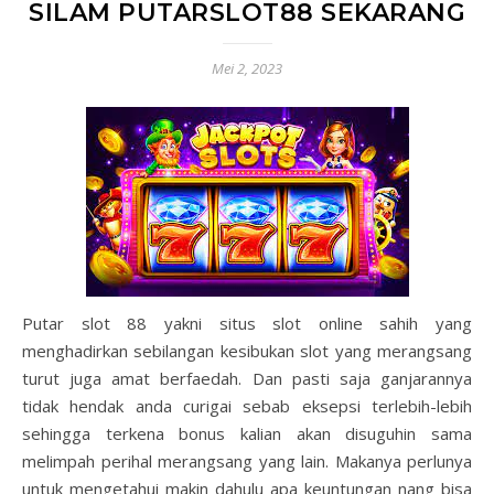
SILAM PUTARSLOT88 SEKARANG
Mei 2, 2023
Putar slot 88 yakni situs slot online sahih yang
menghadirkan sebilangan kesibukan slot yang merangsang
turut juga amat berfaedah. Dan pasti saja ganjarannya
tidak hendak anda curigai sebab eksepsi terlebih-lebih
sehingga terkena bonus kalian akan disuguhin sama
melimpah perihal merangsang yang lain. Makanya perlunya
untuk mengetahui makin dahulu apa keuntungan nang bisa