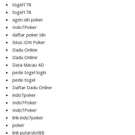
togel178
togel178
agen idn poker
Indo7Poker
daftar poker idn
Situs IDN Poker
Dadu Online
Dadu Online
Data Macau 4D
pede togel login
pede togel
Daftar Dadu Online
indo7poker
Indo7Poker
Indo7Poker
link indo7poker
poker
link putarslot88