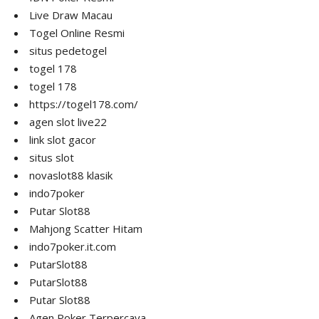
Live Draw Macau
Togel Online Resmi
situs pedetogel
togel 178
togel 178
https://togel178.com/
agen slot live22
link slot gacor
situs slot
novaslot88 klasik
indo7poker
Putar Slot88
Mahjong Scatter Hitam
indo7poker.it.com
PutarSlot88
PutarSlot88
Putar Slot88
Agen Poker Terpercaya