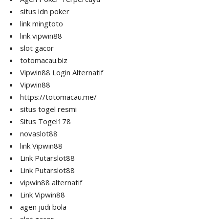
situs idn poker
link mingtoto
link vipwin88
slot gacor
totomacau.biz
Vipwin88 Login Alternatif
Vipwin88
https://totomacau.me/
situs togel resmi
Situs Togel178
novaslot88
link Vipwin88
Link Putarslot88
Link Putarslot88
vipwin88 alternatif
Link Vipwin88
agen judi bola