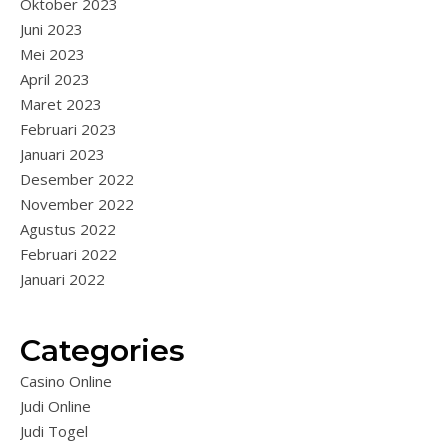
Oktober 2023
Juni 2023
Mei 2023
April 2023
Maret 2023
Februari 2023
Januari 2023
Desember 2022
November 2022
Agustus 2022
Februari 2022
Januari 2022
Categories
Casino Online
Judi Online
Judi Togel