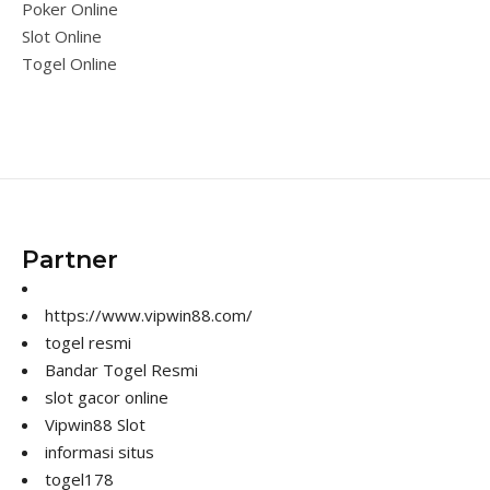
Poker Online
Slot Online
Togel Online
Partner
https://www.vipwin88.com/
togel resmi
Bandar Togel Resmi
slot gacor online
Vipwin88 Slot
informasi situs
togel178